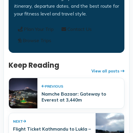
itinerary, departure dates, and the best route for
your fitness level and travel style.
Plan Your Trip
Contact Us
Browse Trips
Keep Reading
View all posts
PREVIOUS
Namche Bazaar: Gateway to
Everest at 3,440m
NEXT
Flight Ticket Kathmandu to Lukla –