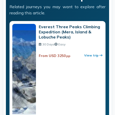
Related journeys you may want to explore after
reading this article.
Everest Three Peaks Climbing
Expedition (Mera, Island &
Lobuche Peaks)
30 Days
Easy
From USD 3250
View trip
pp