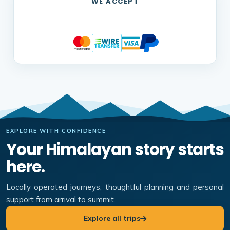
WE ACCEPT
EXPLORE WITH CONFIDENCE
Your Himalayan story starts
here.
Locally operated journeys, thoughtful planning and personal
support from arrival to summit.
Explore all trips