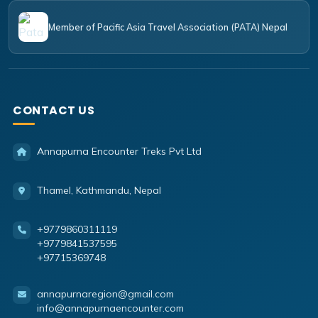
Member of Pacific Asia Travel Association (PATA) Nepal
CONTACT US
Annapurna Encounter Treks Pvt Ltd
Thamel, Kathmandu, Nepal
+9779860311119
+9779841537595
+97715369748
annapurnaregion@gmail.com
info@annapurnaencounter.com