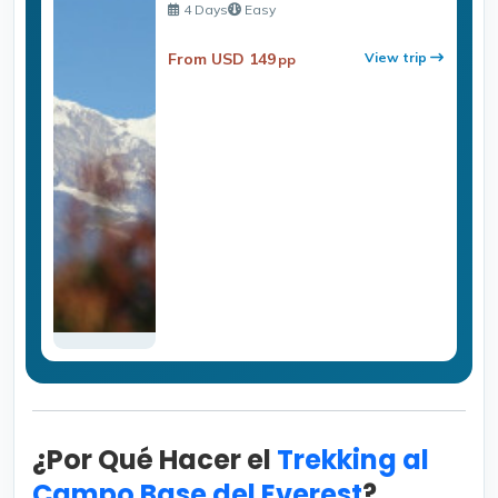
4 Days
Easy
From USD 149
View trip
pp
¿Por Qué Hacer el
Trekking al
Campo Base del Everest
?